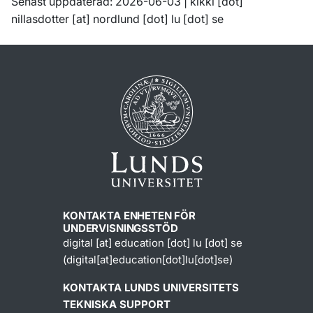
Senast uppdaterad: 2026-06-03 |
kikki
[dot]
nillasdotter
[at]
nordlund
[dot]
lu
[dot]
se
KONTAKTA ENHETEN FÖR
UNDERVISNINGSSTÖD
digital
[at]
education
[dot]
lu
[dot]
se
(digital[at]education[dot]lu[dot]se)
KONTAKTA LUNDS UNIVERSITETS
TEKNISKA SUPPORT