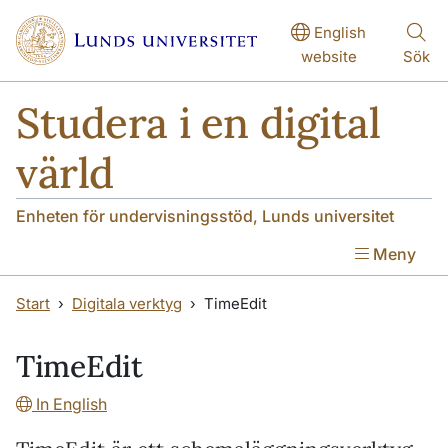
Hoppa till huvudinnehåll
Hoppa till huvudinnehåll
English
website
Sök
Studera i en digital
värld
Enheten för undervisningsstöd, Lunds universitet
Meny
Start
Digitala verktyg
TimeEdit
TimeEdit
In English